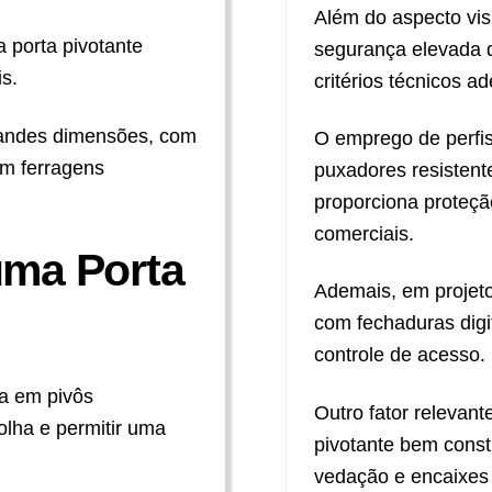
Além do aspecto vis
 porta pivotante
segurança elevada q
is.
critérios técnicos a
randes dimensões, com
O emprego de perfis
em ferragens
puxadores resistent
proporciona proteçã
comerciais.
uma Porta
Ademais, em projeto
com fechaduras digi
controle de acesso.
ia em pivôs
Outro fator relevant
olha e permitir uma
pivotante bem const
vedação e encaixes