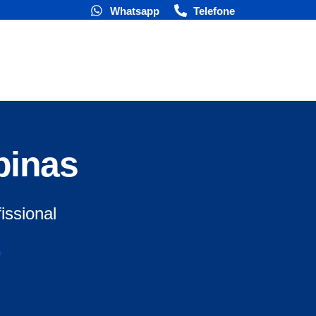
Whatsapp
Telefone
earch
pinas
issional
e