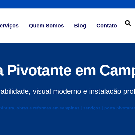
S
erviços
Quem Somos
Blog
Contato
a Pivotante em Cam
rabilidade, visual moderno e instalação prof
pintura, obras e reformas em campinas
|
serviços
|
porta pivotant