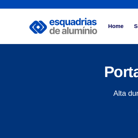
Skip
to
content
Home
S
Port
Alta du