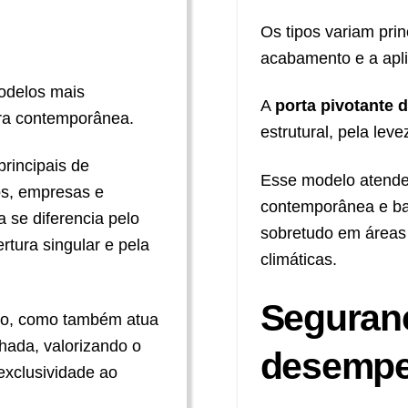
Os tipos variam pri
acabamento e a apli
odelos mais
A
porta pivotante 
ura contemporânea.
estrutural, pela leve
rincipais de
Esse modelo atende 
os, empresas e
contemporânea e ba
a se diferencia pelo
sobretudo em áreas 
rtura singular e pela
climáticas.
Seguranç
so, como também atua
ada, valorizando o
desemp
xclusividade ao